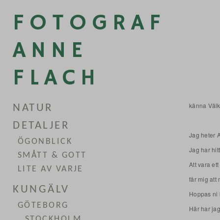
FOTOGRAF
ANNE
FLACH
känna Välk
NATUR
DETALJER
Jag heter 
ÖGONBLICK
Jag har hi
SMÅTT & GOTT
Att vara et
LITE AV VARJE
får mig att
KUNGÄLV
Hoppas ni 
GÖTEBORG
Här har jag
STOCKHOLM