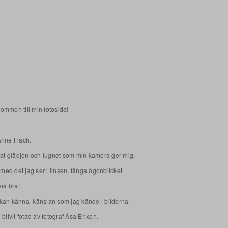
ommen till min fotosida!
Anne Flach.
ttat glädjen och lugnet som min kamera ger mig.
t med det jag ser i linsen, fånga ögonblicket
 må bra!
kan känna känslan som jag kände i bilderna.
 blivit fotad av fotograf Åsa Erixon.